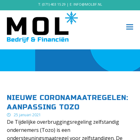
T:
(071) 403 15 29
| E:
INFO@MOLBF.NL
NIEUWE CORONAMAATREGELEN:
AANPASSING TOZO
25 januari 2021
De Tijdelijke overbruggingsregeling zelfstandig
ondernemers
(Tozo) is een
ondersteuningsmaatregel voor zelfstandigen. De