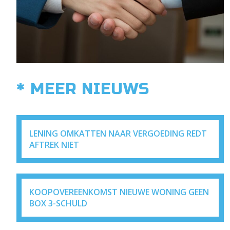
* MEER NIEUWS
LENING OMKATTEN NAAR VERGOEDING REDT
AFTREK NIET
KOOPOVEREENKOMST NIEUWE WONING GEEN
BOX 3-SCHULD