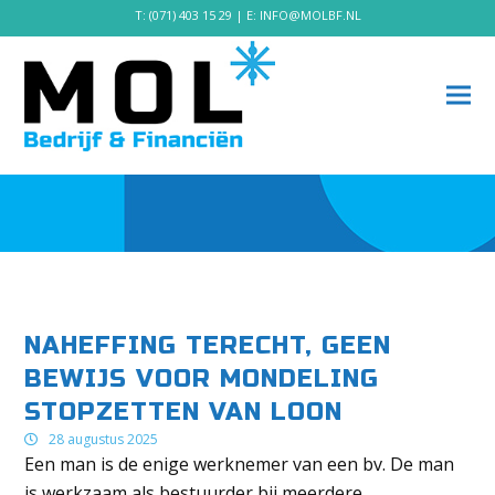
T:
(071) 403 15 29
| E:
INFO@MOLBF.NL
NAHEFFING TERECHT, GEEN
BEWIJS VOOR MONDELING
STOPZETTEN VAN LOON
28 augustus 2025
Een man is de enige werknemer van een bv. De man
is werkzaam als bestuurder bij meerdere