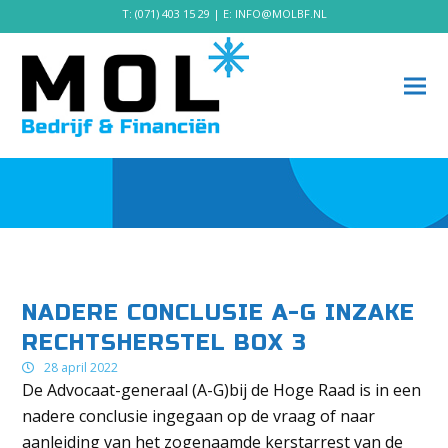
T:
(071) 403 15 29
| E:
INFO@MOLBF.NL
NADERE CONCLUSIE A-G INZAKE
RECHTSHERSTEL BOX 3
28 april 2022
De Advocaat-generaal (A-G)bij de Hoge Raad is in een
nadere conclusie ingegaan op de vraag of naar
aanleiding van het zogenaamde kerstarrest van de