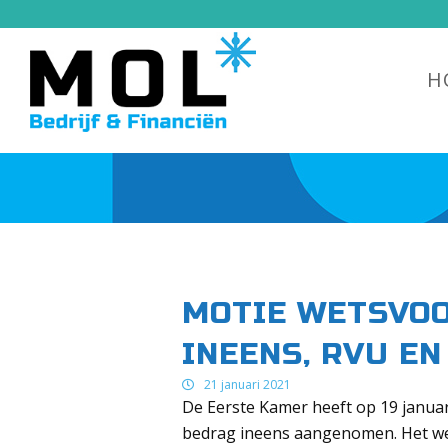
H
MOTIE WETSVO
INEENS, RVU E
21 januari 2021
De Eerste Kamer heeft op 19 januar
bedrag ineens aangenomen. Het wet