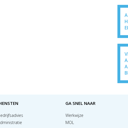
A
H
E
V
A
A
B
DIENSTEN
GA SNEL NAAR
edrijfsadvies
Werkwijze
dministratie
MOL