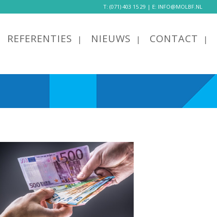
T:
(071) 403 15 29
| E:
INFO@MOLBF.NL
REFERENTIES
NIEUWS
CONTACT