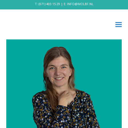
T:
(071) 403 15 29
| E:
INFO@MOLBF.NL