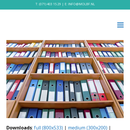
T:
(071) 403 15 29
| E:
INFO@MOLBF.NL
Downloads
:
full (800x533)
|
medium (300x200)
|