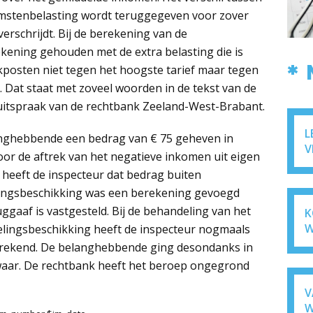
mstenbelasting wordt teruggegeven voor zover
verschrijdt. Bij de berekening van de
kening gehouden met de extra belasting die is
*
kposten niet tegen het hoogste tarief maar tegen
. Dat staat met zoveel woorden in de tekst van de
 uitspraak van de rechtbank Zeeland-West-Brabant.
L
anghebbende een bedrag van € 75 geheven in
V
or de aftrek van het negatieve inkomen uit eigen
 heeft de inspecteur dat bedrag buiten
lingsbeschikking was een berekening gevoegd
uggaaf is vastgesteld. Bij de behandeling van het
K
W
lingsbeschikking heeft de inspecteur nogmaals
erekend. De belanghebbende ging desondanks in
waar. De rechtbank heeft het beroep ongegrond
V
W