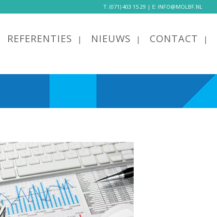
T:
(071) 403 15 29
| E:
INFO@MOLBF.NL
REFERENTIES
NIEUWS
CONTACT