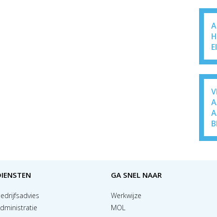
A
H
E
V
A
A
B
DIENSTEN
GA SNEL NAAR
edrijfsadvies
Werkwijze
dministratie
MOL