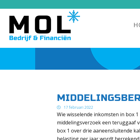
H
MIDDELINGSBE
17 februari 2022
Wie wisselende inkomsten in box 1 
middelingsverzoek een teruggaaf v
box 1 over drie aaneensluitende k
belasting per jaar wordt herrekend