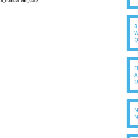
$im_number $im_date
B
W
O
F
A
O
N
N