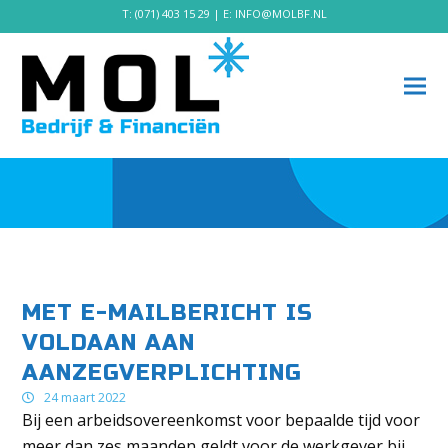
T:
(071) 403 15 29
| E:
INFO@MOLBF.NL
MET E-MAILBERICHT IS
VOLDAAN AAN
AANZEGVERPLICHTING
24 maart 2022
Bij een arbeidsovereenkomst voor bepaalde tijd voor
meer dan zes maanden geldt voor de werkgever bij