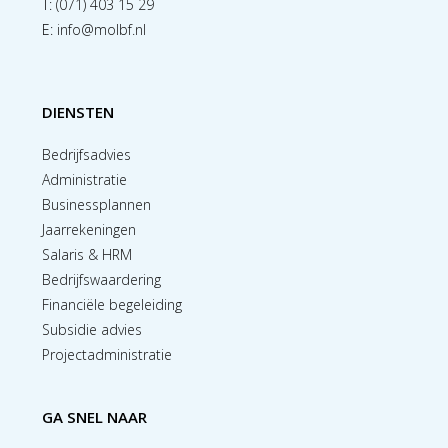
T:
(071) 403 15 29
E:
info@molbf.nl
DIENSTEN
Bedrijfsadvies
Administratie
Businessplannen
Jaarrekeningen
Salaris & HRM
Bedrijfswaardering
Financiële begeleiding
Subsidie advies
Projectadministratie
GA SNEL NAAR