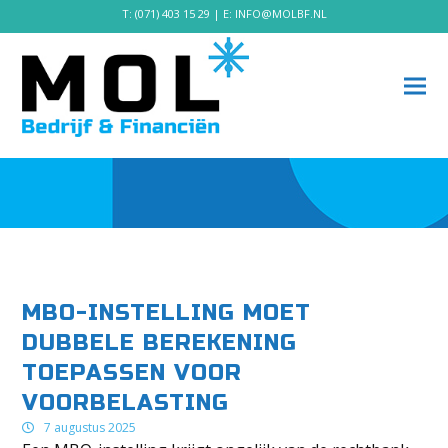
T:
(071) 403 15 29
| E:
INFO@MOLBF.NL
MBO-INSTELLING MOET
DUBBELE BEREKENING
TOEPASSEN VOOR
VOORBELASTING
7 augustus 2025