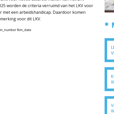
25 worden de criteria verruimd van het LKV voor
r met een arbeidshandicap. Daardoor komen
merking voor dit LKV.
*
$im_number $im_date
L
V
K
W
V
W