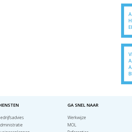
A
H
E
V
A
A
B
DIENSTEN
GA SNEL NAAR
edrijfsadvies
Werkwijze
dministratie
MOL