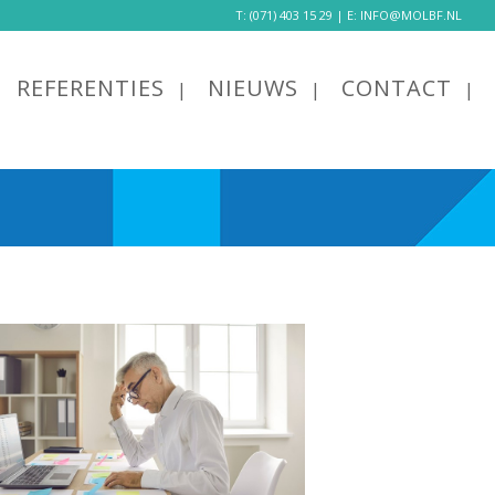
T:
(071) 403 15 29
| E:
INFO@MOLBF.NL
REFERENTIES
NIEUWS
CONTACT