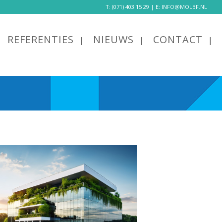
T:
(071) 403 15 29
| E:
INFO@MOLBF.NL
REFERENTIES
NIEUWS
CONTACT