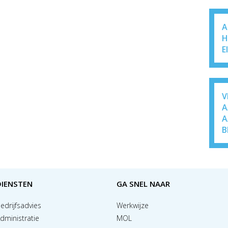
A
H
E
V
A
A
B
DIENSTEN
GA SNEL NAAR
edrijfsadvies
Werkwijze
dministratie
MOL