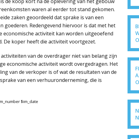
 is de koop kort na de oplevering van het gebouw
reenkomsten waren al eerder tot stand gekomen.
ide zaken geoordeeld dat sprake is van een
n goederen. Redengevend hiervoor is dat met het
B
W
e economische activiteit kan worden uitgeoefend
O
 De koper heeft die activiteit voortgezet.
activiteiten van de overdrager niet van belang zijn
ige economische activiteit wordt overgedragen. Het
F
ling van de verkoper is of wat de resultaten van de
A
 is sprake van een verhuuronderneming, die is
O
$im_number $im_date
N
N