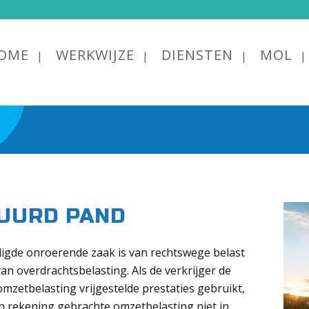
OME
WERKWIJZE
DIENSTEN
MOL
UURD PAND
digde onroerende zaak is van rechtswege belast
an overdrachtsbelasting. Als de verkrijger de
mzetbelasting vrijgestelde prestaties gebruikt,
 in rekening gebrachte omzetbelasting niet in