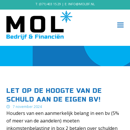
T:
(071) 403 15 29
| E:
INFO@MOLBF.NL
LET OP DE HOOGTE VAN DE
SCHULD AAN DE EIGEN BV!
7 november 2024
Houders van een aanmerkelijk belang in een bv (5%
of meer van de aandelen) moeten
inkomstenbelasting in box 2 betalen over schulden