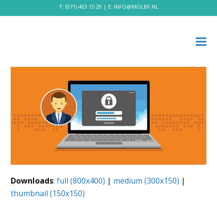
T:
(071) 403 15 29
| E:
INFO@MOLBF.NL
Downloads
:
full (800x400)
|
medium (300x150)
|
thumbnail (150x150)