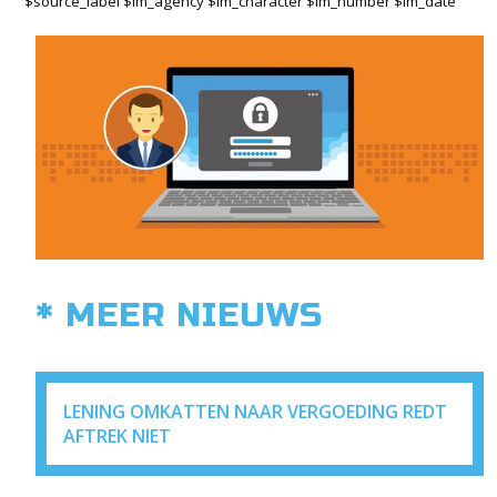
$source_label $im_agency $im_character $im_number $im_date
* MEER NIEUWS
LENING OMKATTEN NAAR VERGOEDING REDT
AFTREK NIET