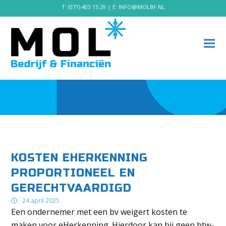
T:
(071) 403 15 29
| E:
INFO@MOLBF.NL
KOSTEN EHERKENNING
PROPORTIONEEL EN
GERECHTVAARDIGD
24 april 2025
Een ondernemer met een bv weigert kosten te
maken voor eHerkenning. Hierdoor kan hij geen btw-