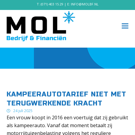
T:
(071) 403 15 29
| E:
INFO@MOLBF.NL
KAMPEERAUTOTARIEF NIET MET
TERUGWERKENDE KRACHT
24 juli 2025
Een vrouw koopt in 2016 een voertuig dat zij gebruikt
als kampeerauto. Vanaf dat moment betaalt zij
motorrijtuigenbelasting volgens het reguliere