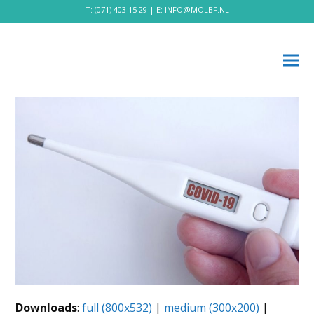
T:
(071) 403 15 29
| E:
INFO@MOLBF.NL
Downloads
:
full (800x532)
|
medium (300x200)
|