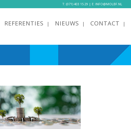
T:
(071) 403 15 29
| E:
INFO@MOLBF.NL
REFERENTIES
NIEUWS
CONTACT