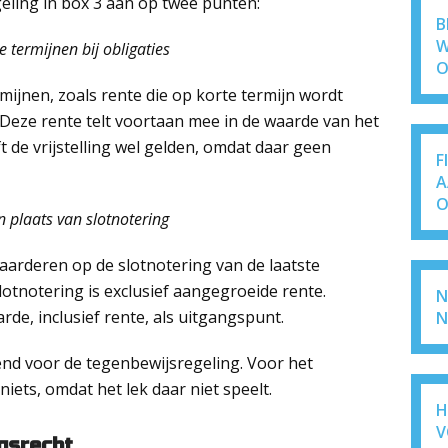
eling in box 3 aan op twee punten:
B
W
 termijnen bij obligaties
O
rmijnen, zoals rente die op korte termijn wordt
 Deze rente telt voortaan mee in de waarde van het
 de vrijstelling wel gelden, omdat daar geen
F
A
O
plaats van slotnotering
waarderen op de slotnotering van de laatste
slotnotering is exclusief aangegroeide rente.
N
de, inclusief rente, als uitgangspunt.
N
end voor de tegenbewijsregeling. Voor het
iets, omdat het lek daar niet speelt.
H
V
gsrecht