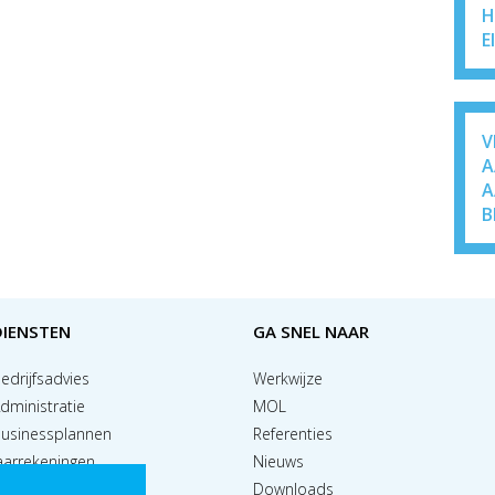
H
E
V
A
A
B
DIENSTEN
GA SNEL NAAR
edrijfsadvies
Werkwijze
dministratie
MOL
usinessplannen
Referenties
aarrekeningen
Nieuws
alaris & HRM
Downloads