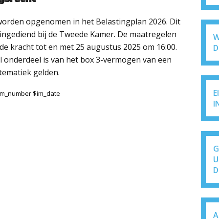
 worden opgenomen in het Belastingplan 2026. Dit
 ingediend bij de Tweede Kamer. De maatregelen
W
de kracht tot en met 25 augustus 2025 om 16:00.
D
al onderdeel is van het box 3-vermogen van een
stematiek gelden.
E
$im_number $im_date
I
G
U
D
A