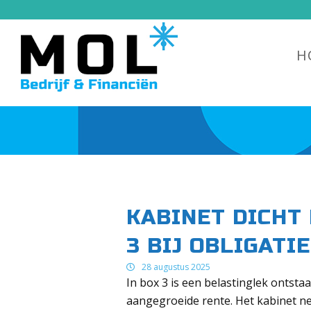
H
KABINET DICHT
3 BIJ OBLIGATI
28 augustus 2025
In box 3 is een belastinglek ontst
aangegroeide rente. Het kabinet n