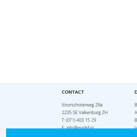
CONTACT
Voorschoterweg 29a
B
2235 SE Valkenburg ZH
A
T:
(071) 403 15 29
B
E:
info@molbf.nl
J
S