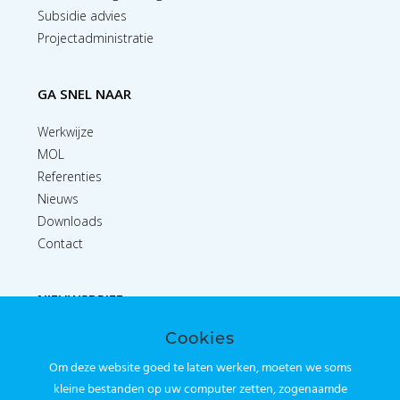
Subsidie advies
Projectadministratie
GA SNEL NAAR
Werkwijze
MOL
Referenties
Nieuws
Downloads
Contact
NIEUWSBRIEF
Cookies
Inschrijven
Om deze website goed te laten werken, moeten we soms
kleine bestanden op uw computer zetten, zogenaamde