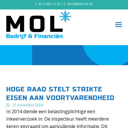
T:
(071) 403 15 29
| E:
INFO@MOLBF.NL
HOGE RAAD STELT STRIKTE
EISEN AAN VOORTVARENDHEID
21 november 2024
In 2014 diende een belastingplichtige een
inkeerverzoek in. De inspecteur heeft meerdere
keren gevraagd om aanvullende informatie. Dit