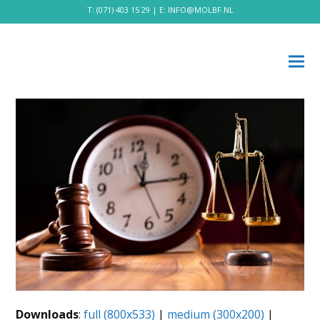
T:
(071) 403 15 29
| E:
INFO@MOLBF.NL
Downloads
:
full (800x533)
|
medium (300x200)
|