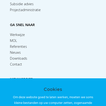
Subsidie advies
Projectadministratie
GA SNEL NAAR
Werkwijze
MOL
Referenties
Nieuws
Downloads
Contact
NIEUWSBRIEF
Cookies
Inschrijven
Om deze website goed te laten werken, moeten we soms
kleine bestanden op uw computer zetten, zogenaamde