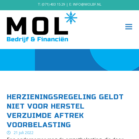
T:
(071) 403 15 29
| E:
INFO@MOLBF.NL
HERZIENINGSREGELING GELDT
NIET VOOR HERSTEL
VERZUIMDE AFTREK
VOORBELASTING
21 juli 2022