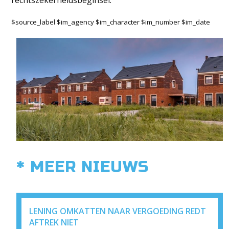
rechtszekerheidsbeginsel.
$source_label $im_agency $im_character $im_number $im_date
* MEER NIEUWS
LENING OMKATTEN NAAR VERGOEDING REDT
AFTREK NIET