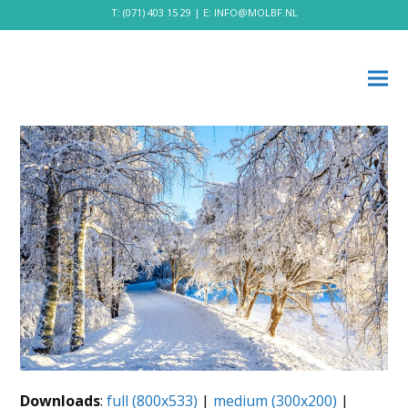
T:
(071) 403 15 29
| E:
INFO@MOLBF.NL
Downloads
:
full (800x533)
|
medium (300x200)
|