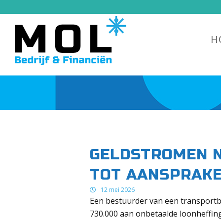
H
GELDSTROMEN N
TOT AANSPRAKE
12 mei 2026
Een bestuurder van een transportbe
730.000 aan onbetaalde loonheffing e