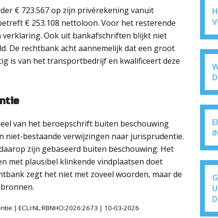
rder € 723.567 op zijn privérekening vanuit
H
V
treft € 253.108 nettoloon. Voor het resterende
verklaring. Ook uit bankafschriften blijkt niet
d. De rechtbank acht aannemelijk dat een groot
ig is van het transportbedrijf en kwalificeert deze
W
D
ntie
E
deel van het beroepschrift buiten beschouwing
I
n niet-bestaande verwijzingen naar jurisprudentie.
e daarop zijn gebaseerd buiten beschouwing. Het
n met plausibel klinkende vindplaatsen doet
chtbank zegt het niet met zoveel woorden, maar de
G
 bronnen.
U
D
dentie | ECLI:NL:RBNHO:2026:2673 | 10-03-2026