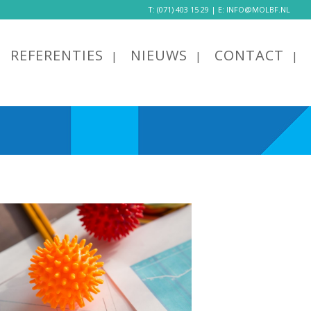
T:
(071) 403 15 29
| E:
INFO@MOLBF.NL
REFERENTIES
NIEUWS
CONTACT