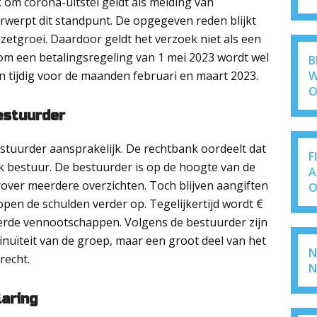
 om corona-uitstel geldt als melding van
rwerpt dit standpunt. De opgegeven reden blijkt
mzetgroei. Daardoor geldt het verzoek niet als een
 om een betalingsregeling van 1 mei 2023 wordt wel
B
W
een tijdig voor de maanden februari en maart 2023.
O
estuurder
stuurder aansprakelijk. De rechtbank oordeelt dat
F
jk bestuur. De bestuurder is op de hoogte van de
A
over meerdere overzichten. Toch blijven aangiften
O
lopen de schulden verder op. Tegelijkertijd wordt €
eerde vennootschappen. Volgens de bestuurder zijn
inuïteit van de groep, maar een groot deel van het
N
recht.
N
laring