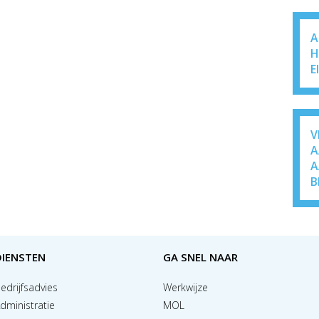
A
H
E
V
A
A
B
DIENSTEN
GA SNEL NAAR
edrijfsadvies
Werkwijze
dministratie
MOL