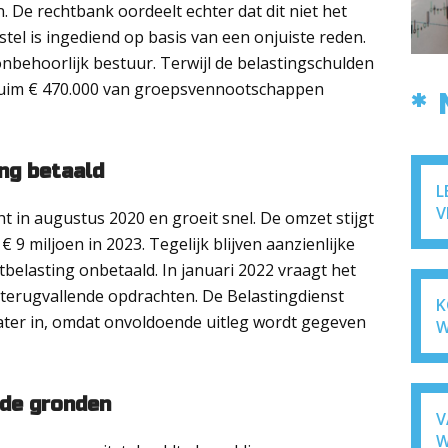
 De rechtbank oordeelt echter dat dit niet het
stel is ingediend op basis van een onjuiste reden.
onbehoorlijk bestuur. Terwijl de belastingschulden
ruim € 470.000 van groepsvennootschappen
*
ing betaald
L
V
t in augustus 2020 en groeit snel. De omzet stijgt
€ 9 miljoen in 2023. Tegelijk blijven aanzienlijke
elasting onbetaald. In januari 2022 vraagt het
 terugvallende opdrachten. De Belastingdienst
K
t later in, omdat onvoldoende uitleg wordt gegeven
W
rde gronden
V
W