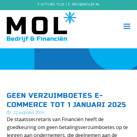
T:
(071) 403 15 29
| E:
INFO@MOLBF.NL
GEEN VERZUIMBOETES E-
COMMERCE TOT 1 JANUARI 2025
22 augustus 2024
De staatssecretaris van Financiën heeft de
goedkeuring om geen betalingsverzuimboetes op te
leggen aan ondernemers, die deelnemen aan de