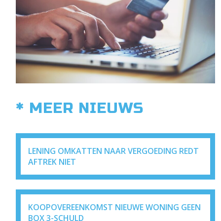
* MEER NIEUWS
LENING OMKATTEN NAAR VERGOEDING REDT
AFTREK NIET
KOOPOVEREENKOMST NIEUWE WONING GEEN
BOX 3-SCHULD