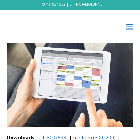
T:
(071) 403 15 29
| E:
INFO@MOLBF.NL
Downloads
:
full (800x533)
|
medium (300x200)
|