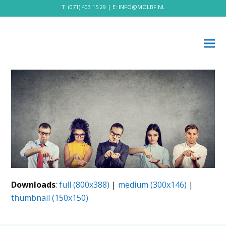
T:
(071) 403 15 29
| E:
INFO@MOLBF.NL
Downloads
:
full (800x388)
|
medium (300x146)
|
thumbnail (150x150)