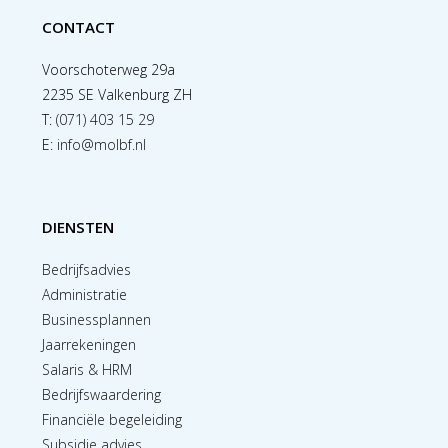
CONTACT
Voorschoterweg 29a
2235 SE Valkenburg ZH
T:
(071) 403 15 29
E:
info@molbf.nl
DIENSTEN
Bedrijfsadvies
Administratie
Businessplannen
Jaarrekeningen
Salaris & HRM
Bedrijfswaardering
Financiële begeleiding
Subsidie advies