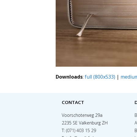
Downloads
:
full (800x533)
|
medium
CONTACT
Voorschoterweg 29a
B
2235 SE Valkenburg ZH
A
T:
(071) 403 15 29
B