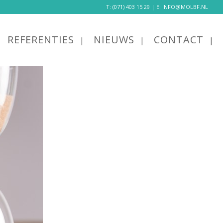
T:
(071) 403 15 29
| E:
INFO@MOLBF.NL
REFERENTIES
NIEUWS
CONTACT