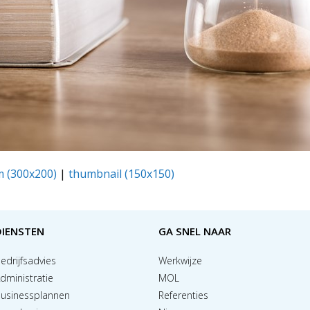
 (300x200)
|
thumbnail (150x150)
DIENSTEN
GA SNEL NAAR
edrijfsadvies
Werkwijze
dministratie
MOL
usinessplannen
Referenties