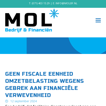
T:
(071) 403 15 29
| E:
INFO@MOLBF.NL
GEEN FISCALE EENHEID
OMZETBELASTING WEGENS
GEBREK AAN FINANCIËLE
VERWEVENHEID
12 september 2024