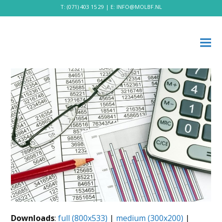
T:
(071) 403 15 29
| E:
INFO@MOLBF.NL
Downloads
:
full (800x533)
|
medium (300x200)
|