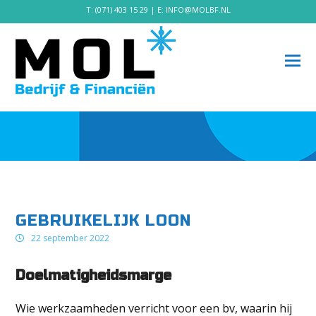
T:
(071) 403 15 29
| E:
INFO@MOLBF.NL
GEBRUIKELIJK LOON
22 september 2022
Doelmatigheidsmarge
Wie werkzaamheden verricht voor een bv, waarin hij