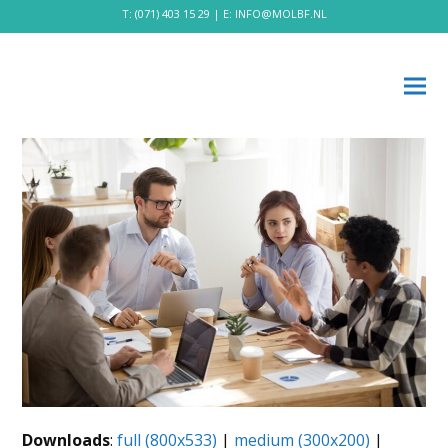
T:
(071) 403 15 29
| E:
INFO@MOLBF.NL
Downloads
:
full (800x533)
|
medium (300x200)
|