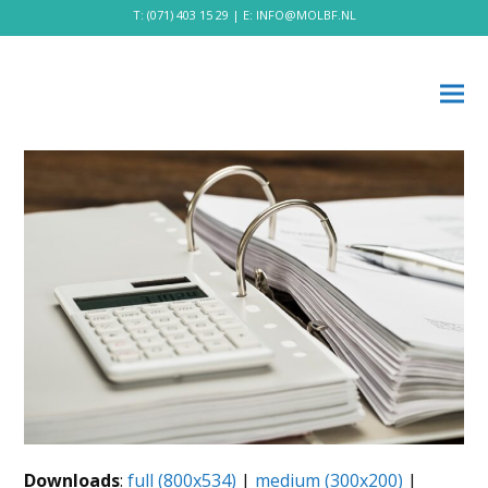
T:
(071) 403 15 29
| E:
INFO@MOLBF.NL
Downloads
:
full (800x534)
|
medium (300x200)
|