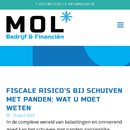
T:
(071) 403 15 29
| E:
INFO@MOLBF.NL
FISCALE RISICO’S BIJ SCHUIVEN
MET PANDEN: WAT U MOET
WETEN
18 april 2024
In de complexe wereld van belastingen en onroerend
goed kan het schuiven met panden aanzienlijke