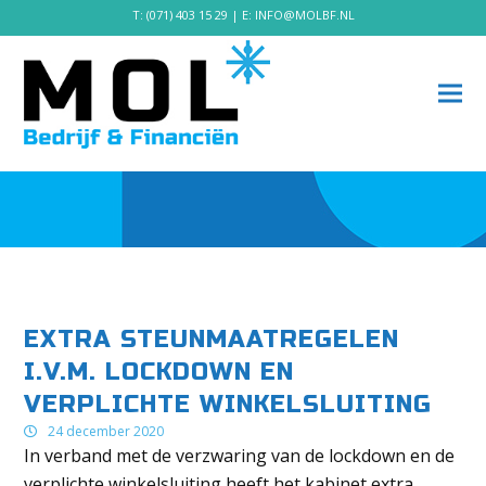
T:
(071) 403 15 29
| E:
INFO@MOLBF.NL
EXTRA STEUNMAATREGELEN
I.V.M. LOCKDOWN EN
VERPLICHTE WINKELSLUITING
24 december 2020
In verband met de verzwaring van de lockdown en de
verplichte winkelsluiting heeft het kabinet extra