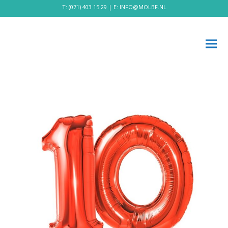
T:
(071) 403 15 29
| E:
INFO@MOLBF.NL