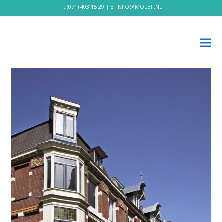
T:
(071) 403 15 29
| E:
INFO@MOLBF.NL