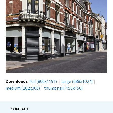
Downloads
:
full (800x1191)
|
large (688x1024)
|
medium (202x300)
|
thumbnail (150x150)
CONTACT