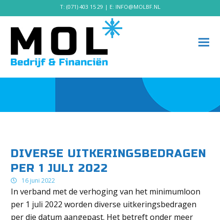
T:
(071) 403 15 29
| E:
INFO@MOLBF.NL
DIVERSE UITKERINGSBEDRAGEN
PER 1 JULI 2022
16 juni 2022
In verband met de verhoging van het minimumloon
per 1 juli 2022 worden diverse uitkeringsbedragen
per die datum aangepast. Het betreft onder meer