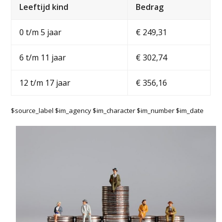
Leeftijd kind
Bedrag
0 t/m 5 jaar
€ 249,31
6 t/m 11 jaar
€ 302,74
12 t/m 17 jaar
€ 356,16
$source_label $im_agency $im_character $im_number $im_date