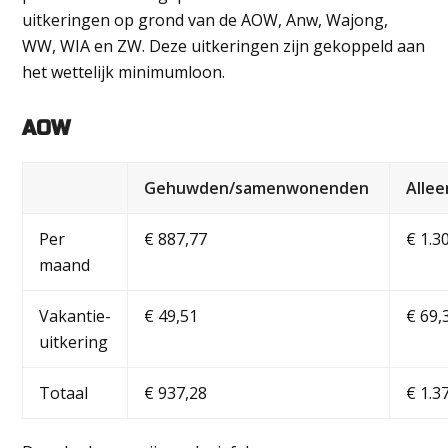
uitkeringen op grond van de AOW, Anw, Wajong,
WW, WIA en ZW. Deze uitkeringen zijn gekoppeld aan
het wettelijk minimumloon.
AOW
Gehuwden/samenwonenden
Alle
Per
€ 887,77
€ 1.3
maand
Vakantie-
€ 49,51
€ 69,
uitkering
Totaal
€ 937,28
€ 1.3