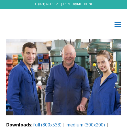
T:
(071) 403 15 29
| E:
INFO@MOLBF.NL
Downloads
:
full (800x533)
|
medium (300x200)
|