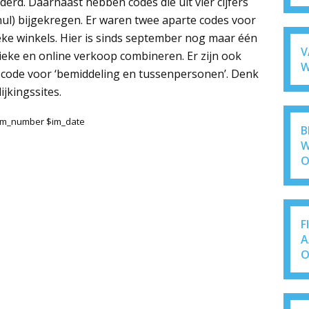
erd. Daarnaast hebben codes die uit vier cijfers
nul) bijgekregen. Er waren twee aparte codes voor
eke winkels. Hier is sinds september nog maar één
V
sieke en online verkoop combineren. Er zijn ook
W
 code voor ‘bemiddeling en tussenpersonen’. Denk
ijkingssites.
$im_number $im_date
B
W
O
F
A
O