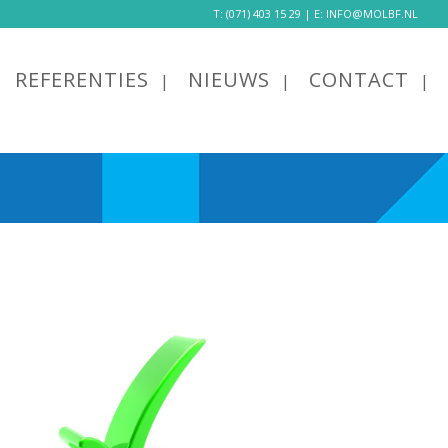
T:
(071) 403 15 29
| E:
INFO@MOLBF.NL
REFERENTIES
NIEUWS
CONTACT