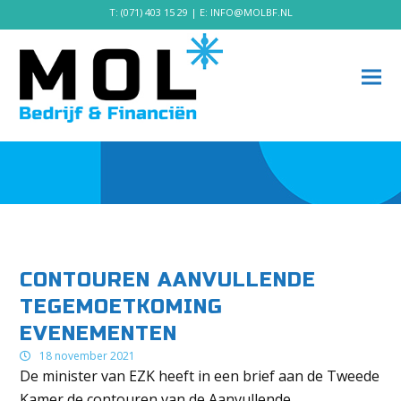
T:
(071) 403 15 29
| E:
INFO@MOLBF.NL
CONTOUREN AANVULLENDE
TEGEMOETKOMING
EVENEMENTEN
18 november 2021
De minister van EZK heeft in een brief aan de Tweede
Kamer de contouren van de Aanvullende