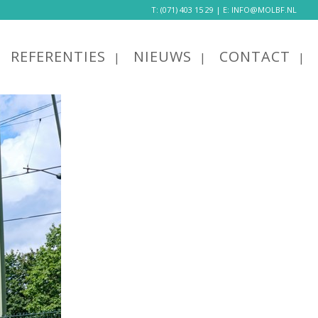
T:
(071) 403 15 29
| E:
INFO@MOLBF.NL
REFERENTIES
NIEUWS
CONTACT