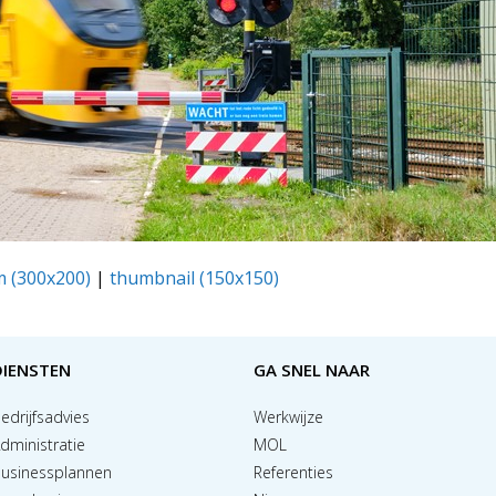
 (300x200)
|
thumbnail (150x150)
DIENSTEN
GA SNEL NAAR
edrijfsadvies
Werkwijze
dministratie
MOL
usinessplannen
Referenties