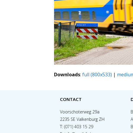
Downloads
:
full (800x533)
|
medium
CONTACT
Voorschoterweg 29a
B
2235 SE Valkenburg ZH
A
T:
(071) 403 15 29
B