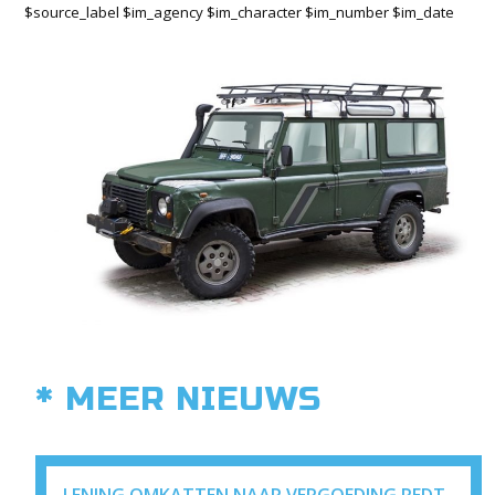
$source_label $im_agency $im_character $im_number $im_date
* MEER NIEUWS
LENING OMKATTEN NAAR VERGOEDING REDT