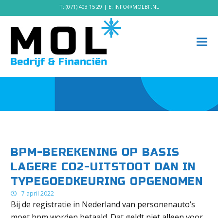
T:
(071) 403 15 29
| E:
INFO@MOLBF.NL
BPM-BEREKENING OP BASIS
LAGERE CO2-UITSTOOT DAN IN
TYPEGOEDKEURING OPGENOMEN
7 april 2022
Bij de registratie in Nederland van personenauto’s
moet bpm worden betaald. Dat geldt niet alleen voor