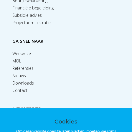
Bedrijfswaardering
Financiële begeleiding
Subsidie advies
Projectadministratie
GA SNEL NAAR
Werkwijze
MOL
Referenties
Nieuws
Downloads
Contact
NIEUWSBRIEF
Cookies
Inschrijven
Om deze website goed te laten werken, moeten we soms