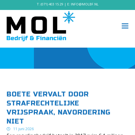
T:
(071) 403 15 29
| E:
INFO@MOLBF.NL
BOETE VERVALT DOOR
STRAFRECHTELIJKE
VRIJSPRAAK, NAVORDERING
NIET
11 juni 2026