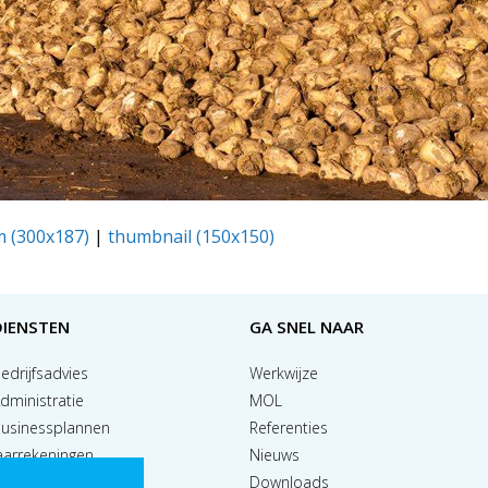
 (300x187)
|
thumbnail (150x150)
DIENSTEN
GA SNEL NAAR
edrijfsadvies
Werkwijze
dministratie
MOL
usinessplannen
Referenties
aarrekeningen
Nieuws
alaris & HRM
Downloads