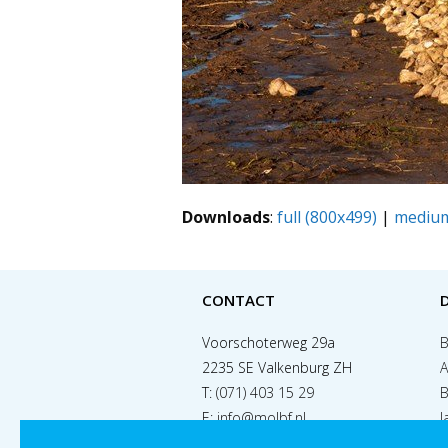
Downloads
:
full (800x499)
|
medium
CONTACT
Voorschoterweg 29a
B
2235 SE Valkenburg ZH
A
T:
(071) 403 15 29
B
E:
info@molbf.nl
J
S