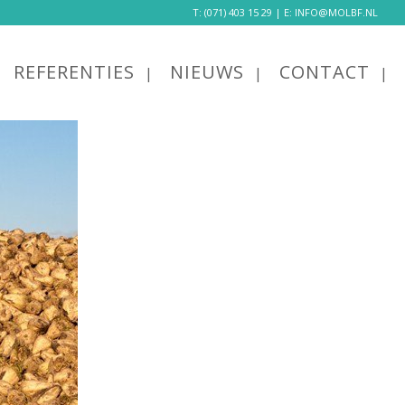
T:
(071) 403 15 29
| E:
INFO@MOLBF.NL
REFERENTIES
NIEUWS
CONTACT