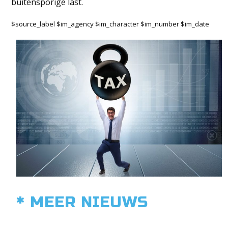
buitensporige last.
$source_label $im_agency $im_character $im_number $im_date
* MEER NIEUWS