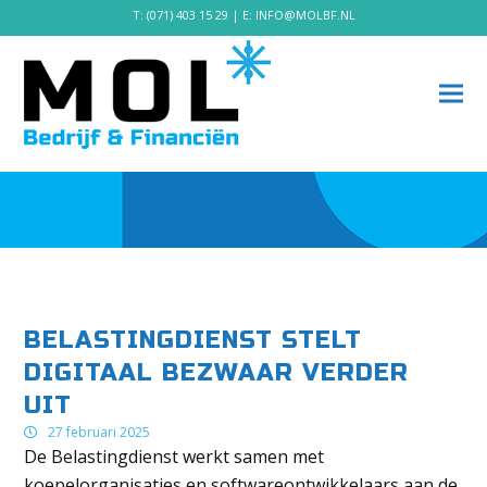
T:
(071) 403 15 29
| E:
INFO@MOLBF.NL
BELASTINGDIENST STELT
DIGITAAL BEZWAAR VERDER
UIT
27 februari 2025
De Belastingdienst werkt samen met
koepelorganisaties en softwareontwikkelaars aan de