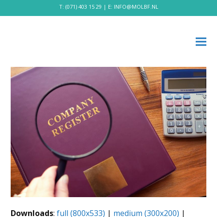
T:
(071) 403 15 29
| E:
INFO@MOLBF.NL
Downloads
:
full (800x533)
|
medium (300x200)
|