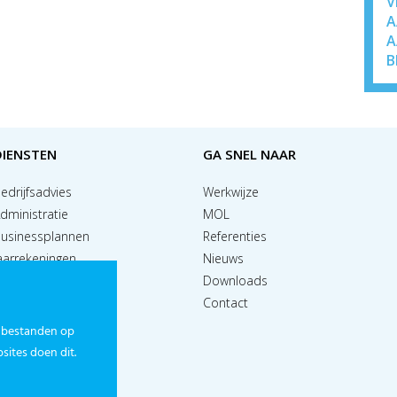
V
A
A
B
DIENSTEN
GA SNEL NAAR
edrijfsadvies
Werkwijze
dministratie
MOL
usinessplannen
Referenties
aarrekeningen
Nieuws
alaris & HRM
Downloads
edrijfswaardering
Contact
inanciële begeleiding
 bestanden op
ubsidie advies
ites doen dit.
rojectadministratie