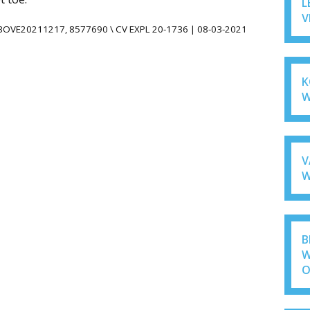
L
V
LRBOVE20211217, 8577690 \ CV EXPL 20-1736 | 08-03-2021
K
W
V
W
B
W
O