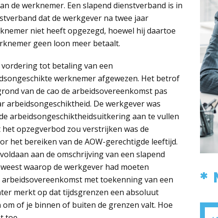
an de werknemer. Een slapend dienstverband is in
enstverband dat de werkgever na twee jaar
knemer niet heeft opgezegd, hoewel hij daartoe
werknemer geen loon meer betaalt.
vordering tot betaling van een
idsongeschikte werknemer afgewezen. Het betrof
 grond van de cao de arbeidsovereenkomst pas
r arbeidsongeschiktheid. De werkgever was
 de arbeidsongeschiktheidsuitkering aan te vullen
t het opzegverbod zou verstrijken was de
r het bereiken van de AOW-gerechtigde leeftijd.
 voldaan aan de omschrijving van een slapend
p geweest waarop de werkgever had moeten
*
 arbeidsovereenkomst met toekenning van een
ter merkt op dat tijdsgrenzen een absoluut
 om of je binnen of buiten de grenzen valt. Hoe
t toe.