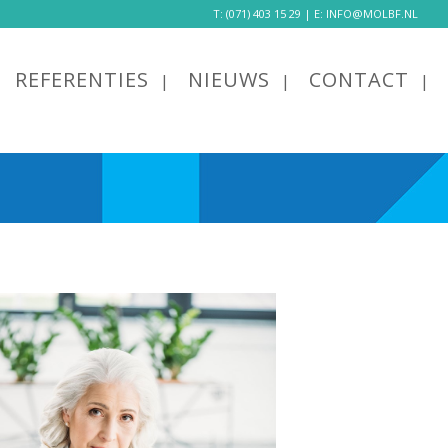
T:
(071) 403 15 29
| E:
INFO@MOLBF.NL
REFERENTIES
NIEUWS
CONTACT