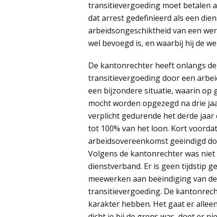
transitievergoeding moet betalen a
dat arrest gedefinieerd als een di
arbeidsongeschiktheid van een wer
wel bevoegd is, en waarbij hij de 
De kantonrechter heeft onlangs de 
transitievergoeding door een arbe
een bijzondere situatie, waarin op
mocht worden opgezegd na drie jaa
verplicht gedurende het derde jaar
tot 100% van het loon. Kort voorda
arbeidsovereenkomst geëindigd doo
Volgens de kantonrechter was niet
dienstverband. Er is geen tijdsti
meewerken aan beëindiging van de
transitievergoeding. De kantonrech
karakter hebben. Het gaat er alleen
dicht je bij de grens was, doet er nie