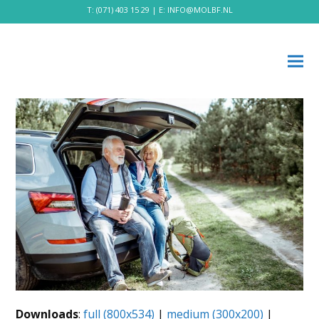
T:
(071) 403 15 29
| E:
INFO@MOLBF.NL
Downloads
:
full (800x534)
|
medium (300x200)
|