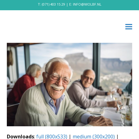
T:
(071) 403 15 29
| E:
INFO@MOLBF.NL
Downloads
:
full (800x533)
|
medium (300x200)
|