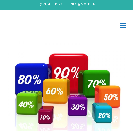
T:
(071) 403 15 29
| E:
INFO@MOLBF.NL